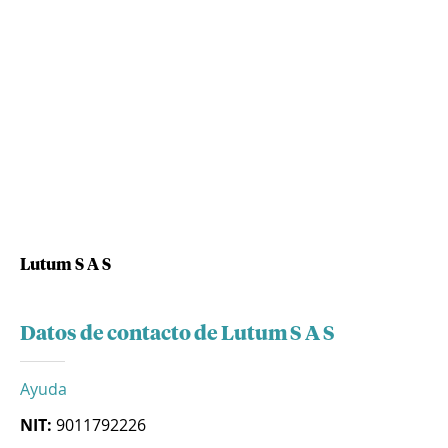
Lutum S A S
Datos de contacto de Lutum S A S
Ayuda
NIT:
9011792226