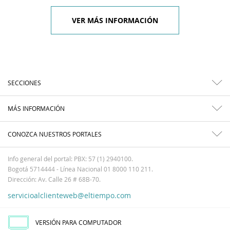
VER MÁS INFORMACIÓN
SECCIONES
MÁS INFORMACIÓN
CONOZCA NUESTROS PORTALES
Info general del portal: PBX: 57 (1) 2940100.
Bogotá 5714444 - Línea Nacional 01 8000 110 211.
Dirección: Av. Calle 26 # 68B-70.
servicioalclienteweb@eltiempo.com
VERSIÓN PARA COMPUTADOR