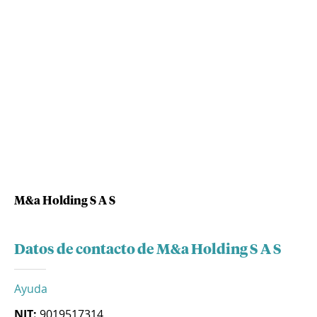
M&a Holding S A S
Datos de contacto de M&a Holding S A S
Ayuda
NIT:
9019517314