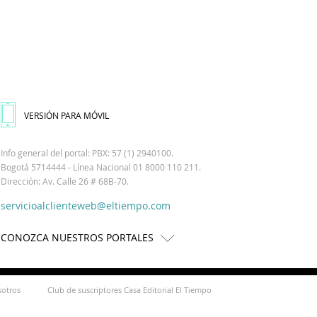
VERSIÓN PARA MÓVIL
Info general del portal: PBX: 57 (1) 2940100.
Bogotá 5714444 - Línea Nacional 01 8000 110 211.
Dirección: Av. Calle 26 # 68B-70.
servicioalclienteweb@eltiempo.com
CONOZCA NUESTROS PORTALES
sotros
Club de suscriptores Casa Editorial El Tiempo