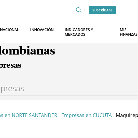
SUSCRÍBASE
RNACIONAL
INNOVACIÓN
INDICADORES Y
MIS
MERCADOS
FINANZAS
olombianas
presas
as en NORTE SANTANDER
Empresas en CUCUTA
Maquirepu
-
-