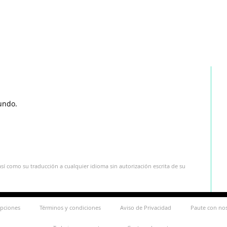
undo.
sí como su traducción a cualquier idioma sin autorización escrita de su
ipciones
Términos y condiciones
Aviso de Privacidad
Paute con no