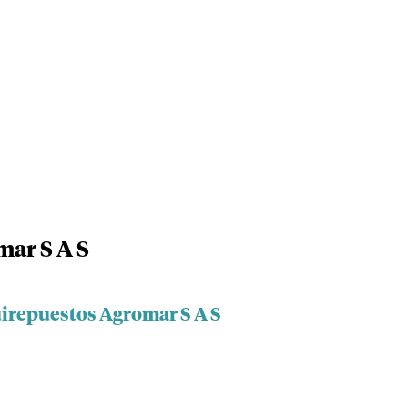
ar S A S
irepuestos Agromar S A S