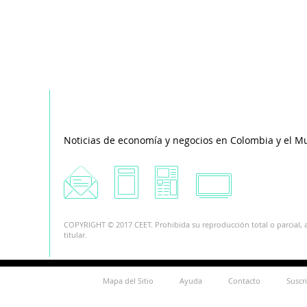
Noticias de economía y negocios en Colombia y el M
COPYRIGHT © 2017 CEET. Prohibida su reproducción total o parcial, a
titular.
Mapa del Sitio
Ayuda
Contacto
Suscr