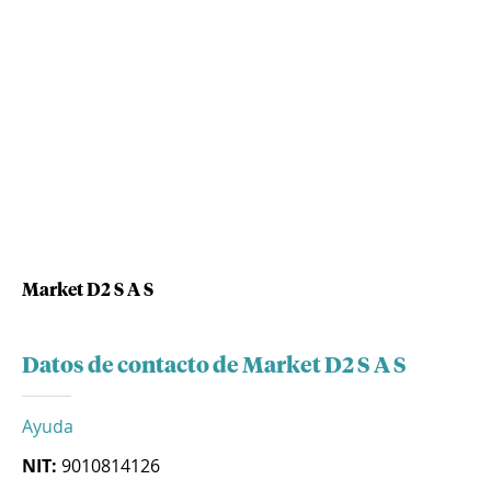
Market D2 S A S
Datos de contacto de Market D2 S A S
Ayuda
NIT:
9010814126