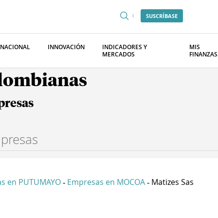
SUSCRÍBASE
RNACIONAL
INNOVACIÓN
INDICADORES Y
MIS
MERCADOS
FINANZAS
olombianas
presas
as en PUTUMAYO
Empresas en MOCOA
Matizes Sas
-
-