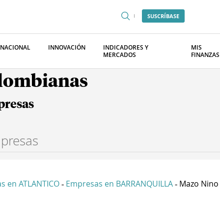
SUSCRÍBASE
RNACIONAL
INNOVACIÓN
INDICADORES Y
MIS
MERCADOS
FINANZAS
olombianas
presas
s en ATLANTICO
Empresas en BARRANQUILLA
Mazo Nino &
-
-