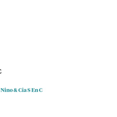
C
Nino & Cia S En C