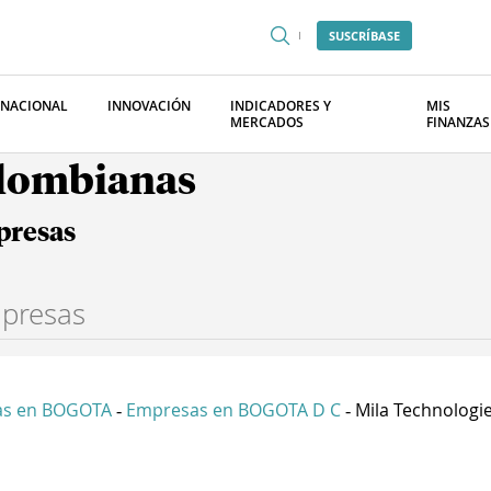
SUSCRÍBASE
RNACIONAL
INNOVACIÓN
INDICADORES Y
MIS
MERCADOS
FINANZAS
olombianas
presas
as en BOGOTA
Empresas en BOGOTA D C
Mila Technologies
-
-