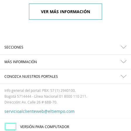
VER MÁS INFORMACIÓN
SECCIONES
MÁS INFORMACIÓN
CONOZCA NUESTROS PORTALES
Info general del portal: PBX: 57 (1) 2940100.
Bogotá 5714444 - Línea Nacional 01 8000 110 211.
Dirección: Av. Calle 26 # 68B-70.
servicioalclienteweb@eltiempo.com
VERSIÓN PARA COMPUTADOR