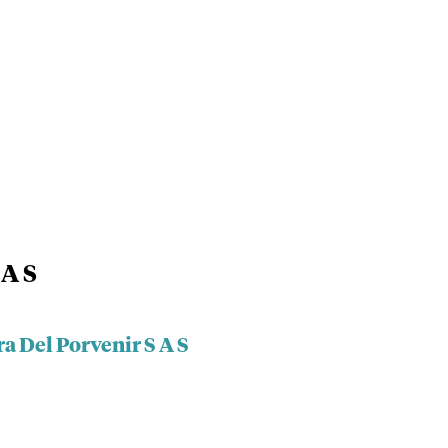
 A S
a Del Porvenir S A S