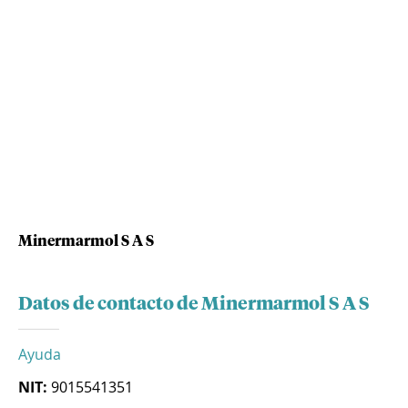
Minermarmol S A S
Datos de contacto de Minermarmol S A S
Ayuda
NIT:
9015541351