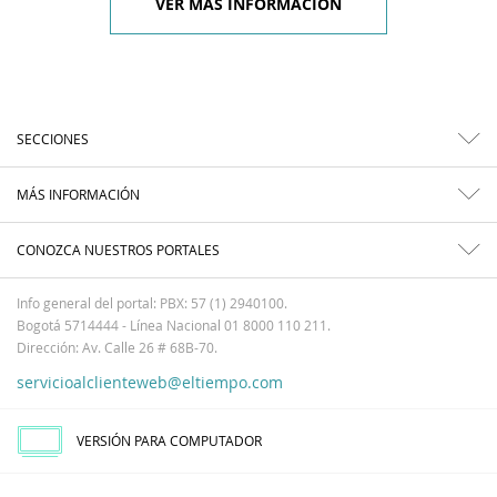
VER MÁS INFORMACIÓN
SECCIONES
MÁS INFORMACIÓN
CONOZCA NUESTROS PORTALES
Info general del portal: PBX: 57 (1) 2940100.
Bogotá 5714444 - Línea Nacional 01 8000 110 211.
Dirección: Av. Calle 26 # 68B-70.
servicioalclienteweb@eltiempo.com
VERSIÓN PARA COMPUTADOR