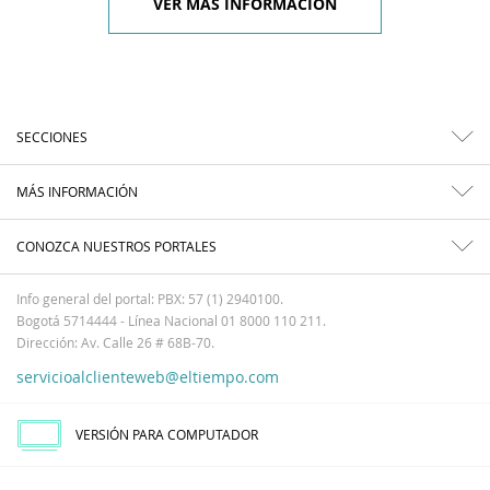
VER MÁS INFORMACIÓN
SECCIONES
MÁS INFORMACIÓN
CONOZCA NUESTROS PORTALES
Info general del portal: PBX: 57 (1) 2940100.
Bogotá 5714444 - Línea Nacional 01 8000 110 211.
Dirección: Av. Calle 26 # 68B-70.
servicioalclienteweb@eltiempo.com
VERSIÓN PARA COMPUTADOR