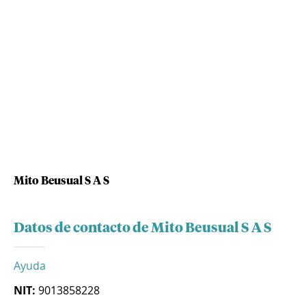
Mito Beusual S A S
Datos de contacto de Mito Beusual S A S
Ayuda
NIT:
9013858228