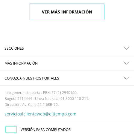
VER MÁS INFORMACIÓN
SECCIONES
MÁS INFORMACIÓN
CONOZCA NUESTROS PORTALES
Info general del portal: PBX: 57 (1) 2940100.
Bogotá 5714444 - Línea Nacional 01 8000 110 211.
Dirección: Av. Calle 26 # 68B-70.
servicioalclienteweb@eltiempo.com
VERSIÓN PARA COMPUTADOR