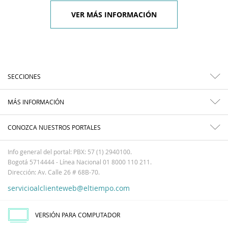
VER MÁS INFORMACIÓN
SECCIONES
MÁS INFORMACIÓN
CONOZCA NUESTROS PORTALES
Info general del portal: PBX: 57 (1) 2940100.
Bogotá 5714444 - Línea Nacional 01 8000 110 211.
Dirección: Av. Calle 26 # 68B-70.
servicioalclienteweb@eltiempo.com
VERSIÓN PARA COMPUTADOR