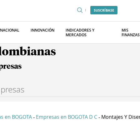
SUSCRÍBASE
RNACIONAL
INNOVACIÓN
INDICADORES Y
MIS
MERCADOS
FINANZAS
olombianas
presas
as en BOGOTA
Empresas en BOGOTA D C
Montajes Y Disen
-
-