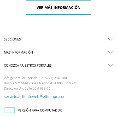
VER MÁS INFORMACIÓN
SECCIONES
MÁS INFORMACIÓN
CONOZCA NUESTROS PORTALES
Info general del portal: PBX: 57 (1) 2940100.
Bogotá 5714444 - Línea Nacional 01 8000 110 211.
Dirección: Av. Calle 26 # 68B-70.
servicioalclienteweb@eltiempo.com
VERSIÓN PARA COMPUTADOR