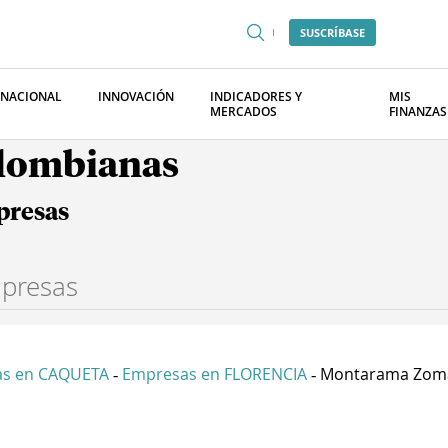
SUSCRÍBASE
RNACIONAL
INNOVACIÓN
INDICADORES Y
MIS
MERCADOS
FINANZAS
olombianas
presas
s en CAQUETA
Empresas en FLORENCIA
Montarama Zomac
-
-