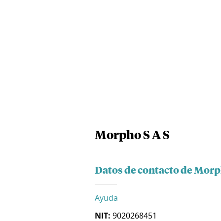
Morpho S A S
Datos de contacto de Morp
Ayuda
NIT:
9020268451