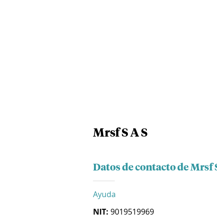
Mrsf S A S
Datos de contacto de Mrsf 
Ayuda
NIT:
9019519969