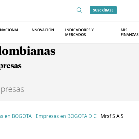
SUSCRÍBASE
RNACIONAL
INNOVACIÓN
INDICADORES Y
MIS
MERCADOS
FINANZAS
olombianas
presas
as en BOGOTA
Empresas en BOGOTA D C
Mrsf S A S
-
-