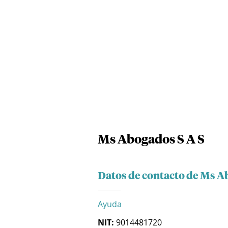
Ms Abogados S A S
Datos de contacto de Ms A
Ayuda
NIT:
9014481720