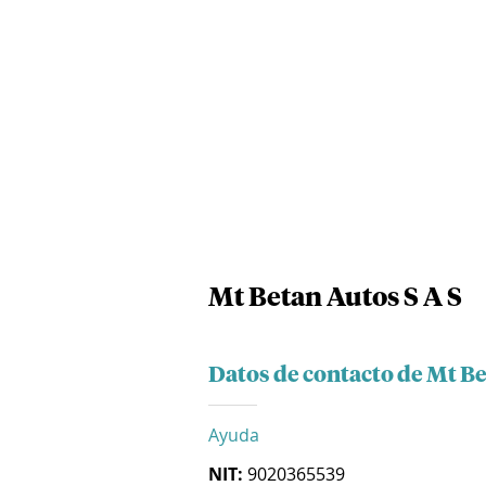
Mt Betan Autos S A S
Datos de contacto de Mt Be
Ayuda
NIT:
9020365539