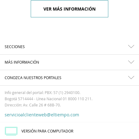
VER MÁS INFORMACIÓN
SECCIONES
MÁS INFORMACIÓN
CONOZCA NUESTROS PORTALES
Info general del portal: PBX: 57 (1) 2940100.
Bogotá 5714444 - Línea Nacional 01 8000 110 211.
Dirección: Av. Calle 26 # 68B-70.
servicioalclienteweb@eltiempo.com
VERSIÓN PARA COMPUTADOR