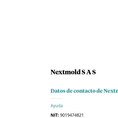
Nextmold S A S
Datos de contacto de Next
Ayuda
NIT:
9019474821