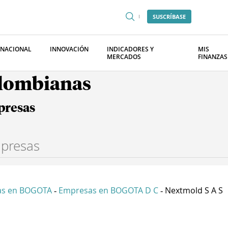
SUSCRÍBASE
RNACIONAL
INNOVACIÓN
INDICADORES Y
MIS
MERCADOS
FINANZAS
olombianas
presas
as en BOGOTA
Empresas en BOGOTA D C
Nextmold S A S
-
-