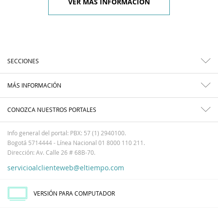
VER MÁS INFORMACIÓN
SECCIONES
MÁS INFORMACIÓN
CONOZCA NUESTROS PORTALES
Info general del portal: PBX: 57 (1) 2940100.
Bogotá 5714444 - Línea Nacional 01 8000 110 211.
Dirección: Av. Calle 26 # 68B-70.
servicioalclienteweb@eltiempo.com
VERSIÓN PARA COMPUTADOR