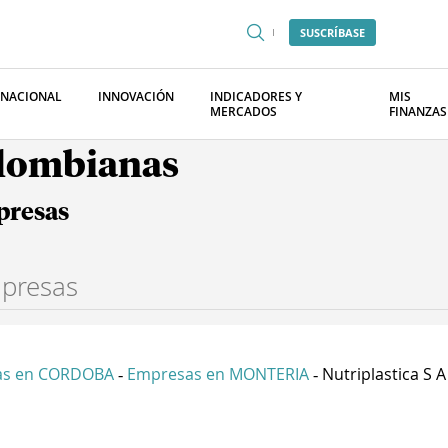
SUSCRÍBASE
RNACIONAL
INNOVACIÓN
INDICADORES Y
MIS
MERCADOS
FINANZAS
olombianas
presas
as en CORDOBA
Empresas en MONTERIA
Nutriplastica S A
-
-