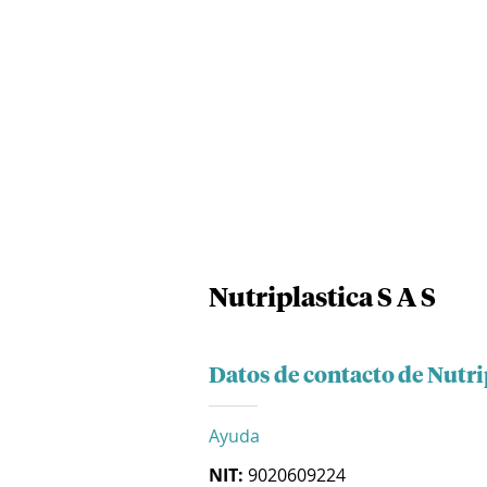
Nutriplastica S A S
Datos de contacto de Nutrip
Ayuda
NIT:
9020609224