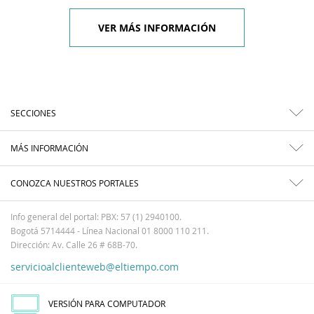
VER MÁS INFORMACIÓN
SECCIONES
MÁS INFORMACIÓN
CONOZCA NUESTROS PORTALES
Info general del portal: PBX: 57 (1) 2940100.
Bogotá 5714444 - Línea Nacional 01 8000 110 211.
Dirección: Av. Calle 26 # 68B-70.
servicioalclienteweb@eltiempo.com
VERSIÓN PARA COMPUTADOR