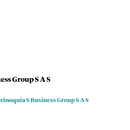
ess Group S A S
Orinoquia S Business Group S A S