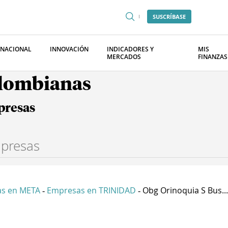
SUSCRÍBASE
RNACIONAL
INNOVACIÓN
INDICADORES Y
MIS
MERCADOS
FINANZAS
olombianas
presas
s en META
Empresas en TRINIDAD
Obg Orinoquia S Bus...
-
-