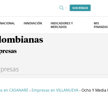
SUSCRÍBASE
RNACIONAL
INNOVACIÓN
INDICADORES Y
MIS
MERCADOS
FINANZAS
olombianas
presas
s en CASANARE
Empresas en VILLANUEVA
Ocho Y Media P
-
-