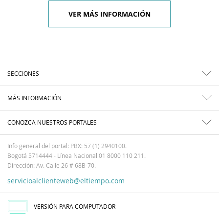
VER MÁS INFORMACIÓN
SECCIONES
MÁS INFORMACIÓN
CONOZCA NUESTROS PORTALES
Info general del portal: PBX: 57 (1) 2940100.
Bogotá 5714444 - Línea Nacional 01 8000 110 211.
Dirección: Av. Calle 26 # 68B-70.
servicioalclienteweb@eltiempo.com
VERSIÓN PARA COMPUTADOR