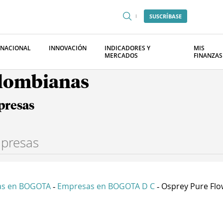
SUSCRÍBASE
RNACIONAL
INNOVACIÓN
INDICADORES Y
MIS
MERCADOS
FINANZAS
olombianas
presas
as en BOGOTA
Empresas en BOGOTA D C
Osprey Pure Flo
-
-