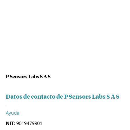
P Sensors Labs S A S
Datos de contacto de P Sensors Labs S A S
Ayuda
NIT:
9019479901