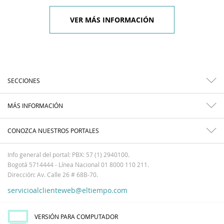
VER MÁS INFORMACIÓN
SECCIONES
MÁS INFORMACIÓN
CONOZCA NUESTROS PORTALES
Info general del portal: PBX: 57 (1) 2940100.
Bogotá 5714444 - Línea Nacional 01 8000 110 211.
Dirección: Av. Calle 26 # 68B-70.
servicioalclienteweb@eltiempo.com
VERSIÓN PARA COMPUTADOR