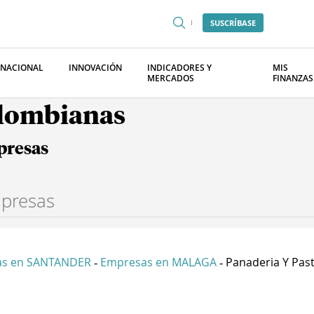
SUSCRÍBASE
RNACIONAL
INNOVACIÓN
INDICADORES Y
MIS
MERCADOS
FINANZAS
olombianas
presas
as en SANTANDER
Empresas en MALAGA
Panaderia Y Paste
-
-