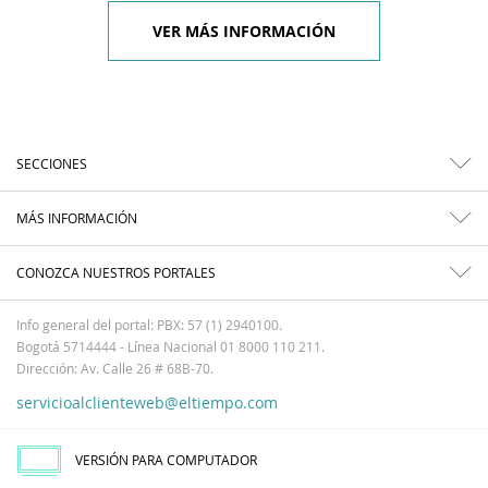
VER MÁS INFORMACIÓN
SECCIONES
MÁS INFORMACIÓN
CONOZCA NUESTROS PORTALES
Info general del portal: PBX: 57 (1) 2940100.
Bogotá 5714444 - Línea Nacional 01 8000 110 211.
Dirección: Av. Calle 26 # 68B-70.
servicioalclienteweb@eltiempo.com
VERSIÓN PARA COMPUTADOR