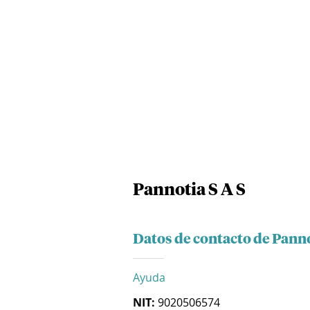
Pannotia S A S
Datos de contacto de Panno
Ayuda
NIT:
9020506574