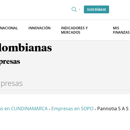
SUSCRÍBASE
RNACIONAL
INNOVACIÓN
INDICADORES Y
MIS
MERCADOS
FINANZAS
olombianas
presas
as en CUNDINAMARCA
Empresas en SOPO
Pannotia S A S
-
-