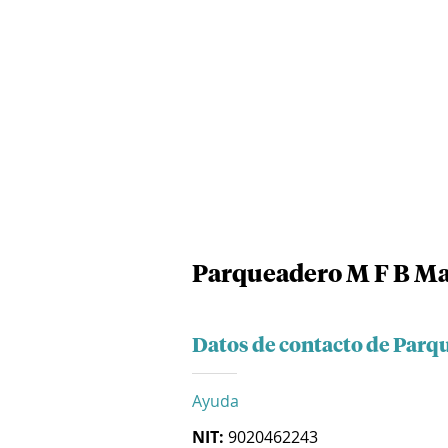
Parqueadero M F B Mal
Datos de contacto de Parq
Ayuda
NIT:
9020462243