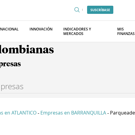
SUSCRÍBASE
RNACIONAL
INNOVACIÓN
INDICADORES Y
MIS
MERCADOS
FINANZAS
olombianas
presas
s en ATLANTICO
Empresas en BARRANQUILLA
Parqueader
-
-