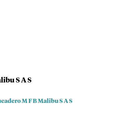
ibu S A S
ueadero M F B Malibu S A S