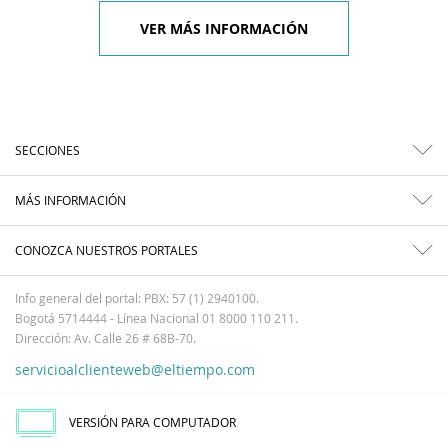
VER MÁS INFORMACIÓN
SECCIONES
MÁS INFORMACIÓN
CONOZCA NUESTROS PORTALES
Info general del portal: PBX: 57 (1) 2940100.
Bogotá 5714444 - Línea Nacional 01 8000 110 211.
Dirección: Av. Calle 26 # 68B-70.
servicioalclienteweb@eltiempo.com
VERSIÓN PARA COMPUTADOR