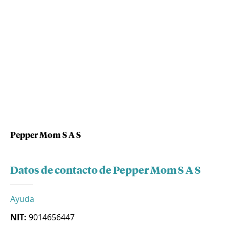
Pepper Mom S A S
Datos de contacto de Pepper Mom S A S
Ayuda
NIT:
9014656447