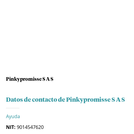
Pinkypromisse S A S
Datos de contacto de Pinkypromisse S A S
Ayuda
NIT:
9014547620