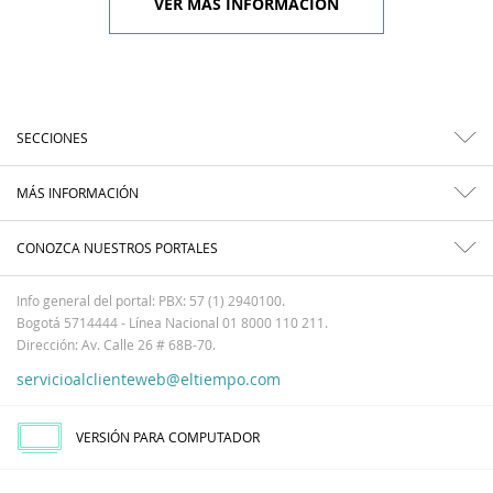
VER MÁS INFORMACIÓN
SECCIONES
MÁS INFORMACIÓN
CONOZCA NUESTROS PORTALES
Info general del portal: PBX: 57 (1) 2940100.
Bogotá 5714444 - Línea Nacional 01 8000 110 211.
Dirección: Av. Calle 26 # 68B-70.
servicioalclienteweb@eltiempo.com
VERSIÓN PARA COMPUTADOR