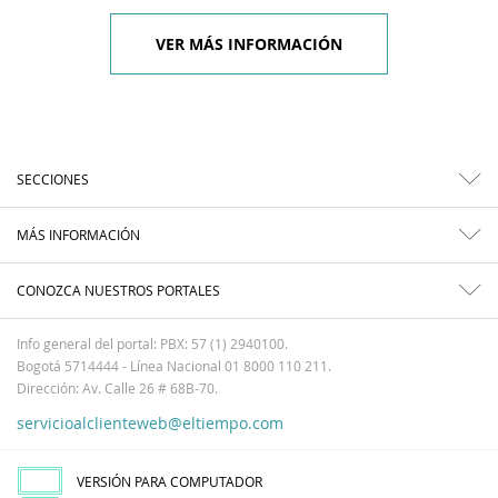
VER MÁS INFORMACIÓN
SECCIONES
MÁS INFORMACIÓN
CONOZCA NUESTROS PORTALES
Info general del portal: PBX: 57 (1) 2940100.
Bogotá 5714444 - Línea Nacional 01 8000 110 211.
Dirección: Av. Calle 26 # 68B-70.
servicioalclienteweb@eltiempo.com
VERSIÓN PARA COMPUTADOR