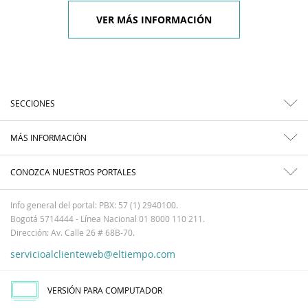
VER MÁS INFORMACIÓN
SECCIONES
MÁS INFORMACIÓN
CONOZCA NUESTROS PORTALES
Info general del portal: PBX: 57 (1) 2940100.
Bogotá 5714444 - Línea Nacional 01 8000 110 211.
Dirección: Av. Calle 26 # 68B-70.
servicioalclienteweb@eltiempo.com
VERSIÓN PARA COMPUTADOR