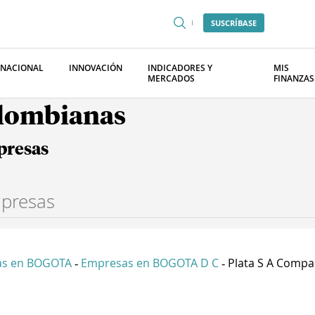
SUSCRÍBASE
RNACIONAL
INNOVACIÓN
INDICADORES Y
MIS
MERCADOS
FINANZAS
olombianas
presas
as en BOGOTA
Empresas en BOGOTA D C
Plata S A Compan
-
-