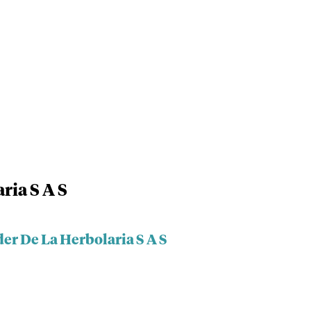
ria S A S
der De La Herbolaria S A S