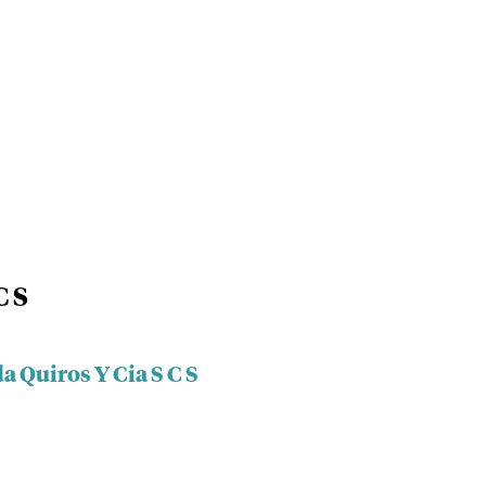
C S
a Quiros Y Cia S C S