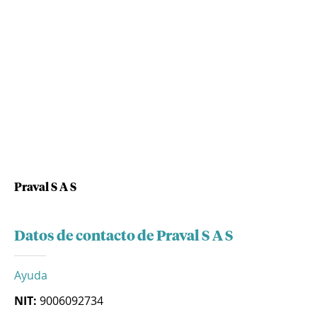
Praval S A S
Datos de contacto de Praval S A S
Ayuda
NIT:
9006092734