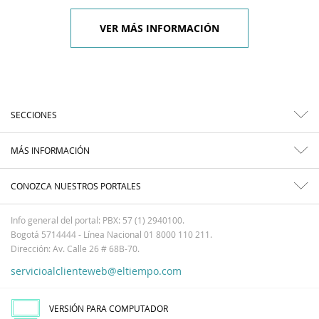
VER MÁS INFORMACIÓN
SECCIONES
MÁS INFORMACIÓN
CONOZCA NUESTROS PORTALES
Info general del portal: PBX: 57 (1) 2940100.
Bogotá 5714444 - Línea Nacional 01 8000 110 211.
Dirección: Av. Calle 26 # 68B-70.
servicioalclienteweb@eltiempo.com
VERSIÓN PARA COMPUTADOR