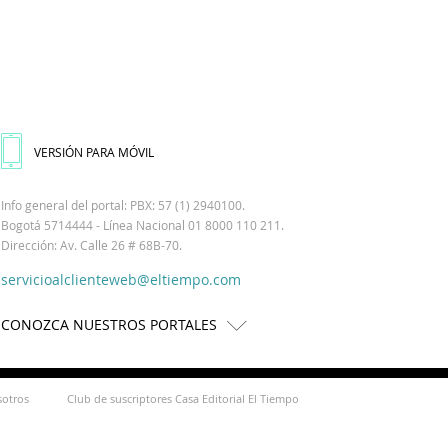
VERSIÓN PARA MÓVIL
Info general del portal: PBX: 57 (1) 2940100.
Bogotá 5714444 - Línea Nacional 01 8000 110 211.
Dirección: Av. Calle 26 # 68B-70.
servicioalclienteweb@eltiempo.com
CONOZCA NUESTROS PORTALES
sotros
Club de suscriptores Casa Editorial El Tiempo