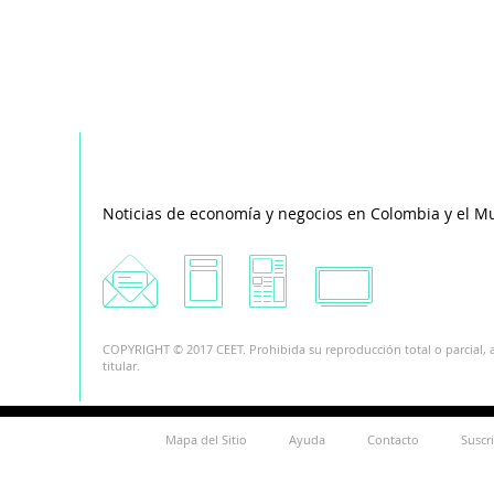
Noticias de economía y negocios en Colombia y el M
COPYRIGHT © 2017 CEET. Prohibida su reproducción total o parcial, a
titular.
Mapa del Sitio
Ayuda
Contacto
Suscr