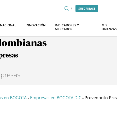
SUSCRÍBASE
RNACIONAL
INNOVACIÓN
INDICADORES Y
MIS
MERCADOS
FINANZAS
olombianas
presas
as en BOGOTA
Empresas en BOGOTA D C
Prevedonto Preve
-
-