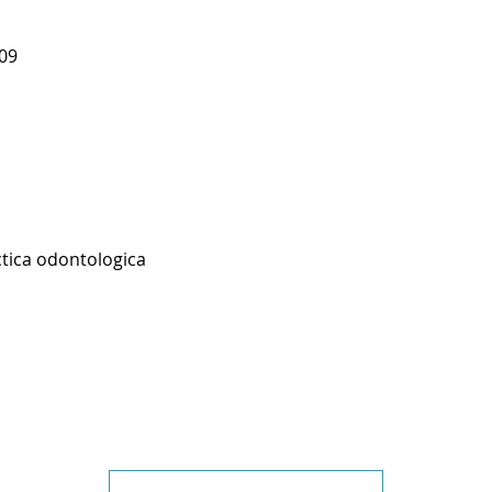
609
ctica odontologica