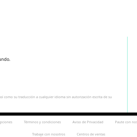
undo.
sí como su traducción a cualquier idioma sin autorización escrita de su
ipciones
Términos y condiciones
Aviso de Privacidad
Paute con no
Trabaje con nosotros
Centros de ventas