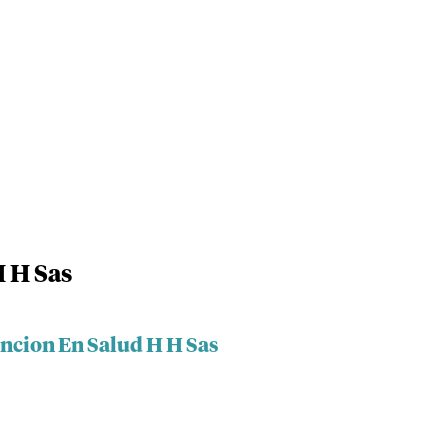
 H Sas
encion En Salud H H Sas