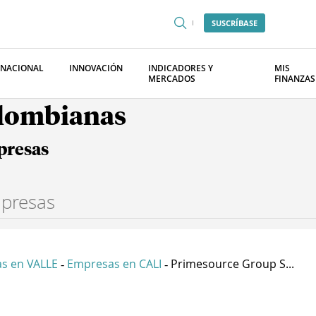
SUSCRÍBASE
RNACIONAL
INNOVACIÓN
INDICADORES Y
MIS
MERCADOS
FINANZAS
olombianas
presas
s en VALLE
Empresas en CALI
Primesource Group S...
-
-