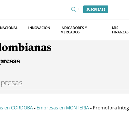
SUSCRÍBASE
RNACIONAL
INNOVACIÓN
INDICADORES Y
MIS
MERCADOS
FINANZAS
olombianas
presas
as en CORDOBA
Empresas en MONTERIA
Promotora Integr
-
-