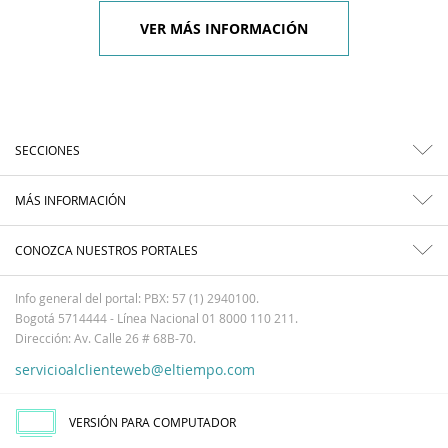
VER MÁS INFORMACIÓN
SECCIONES
MÁS INFORMACIÓN
CONOZCA NUESTROS PORTALES
Info general del portal: PBX: 57 (1) 2940100.
Bogotá 5714444 - Línea Nacional 01 8000 110 211.
Dirección: Av. Calle 26 # 68B-70.
servicioalclienteweb@eltiempo.com
VERSIÓN PARA COMPUTADOR